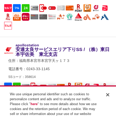
apollostation
安達太良サービスエリア下りSS / （株）東日
本宇佐美 東北支店
住所：
福島県本宮市本宮字天ヶ１７３
電話番号：0243-33-1145
SSコード：358614
We use unique personal identifier such as cookies to
personalize content and ads and to analyze our traffic.
Please click "
here
" to see more details about how we use
cookies and the retention period of each cookie. We may
sell or share information about your use of our website
apollostation