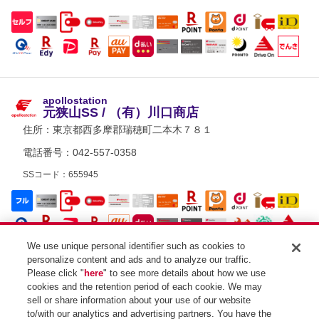
apollostation
元狭山SS / （有）川口商店
住所：
東京都西多摩郡瑞穂町二本木７８１
電話番号：042-557-0358
SSコード：655945
We use unique personal identifier such as cookies to
personalize content and ads and to analyze our traffic.
Please click "
here
" to see more details about how we use
cookies and the retention period of each cookie. We may
sell or share information about your use of our website
apollostation
ルート16横田SS / エネクスフリート（株）
to/with our analytics and advertising partners. You have the