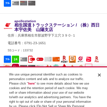
apollostation
相生国道トラックステーション / （株）西日
本宇佐美 山陽支店
住所：
兵庫県相生市那波野字下土穴３９０-１
電話番号：0791-23-1651
SSコード：133732
We use unique personal identifier such as cookies to
personalize content and ads and to analyze our traffic.
Please click "
here
" to see more details about how we use
apollostation
cookies and the retention period of each cookie. We may
ニュー相生SS / 相生礦油（株）
sell or share information about your use of our website
住所：
兵庫県相生市陸東汐見塚６７-１
to/with our analytics and advertising partners. You have the
right to opt out of sale or share of your personal information
電話番号：0791-22-5476
by us. Please click [Do Not Sell or Share My Personal