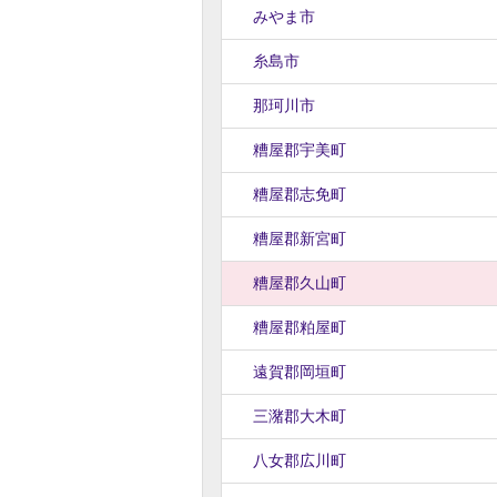
みやま市
糸島市
那珂川市
糟屋郡宇美町
糟屋郡志免町
糟屋郡新宮町
糟屋郡久山町
糟屋郡粕屋町
遠賀郡岡垣町
三潴郡大木町
八女郡広川町