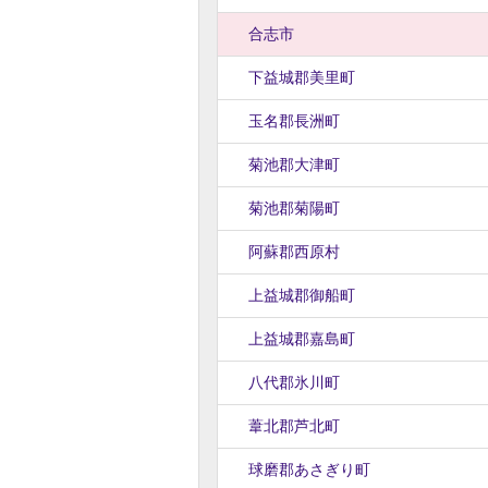
合志市
下益城郡美里町
玉名郡長洲町
菊池郡大津町
菊池郡菊陽町
阿蘇郡西原村
上益城郡御船町
上益城郡嘉島町
八代郡氷川町
葦北郡芦北町
球磨郡あさぎり町