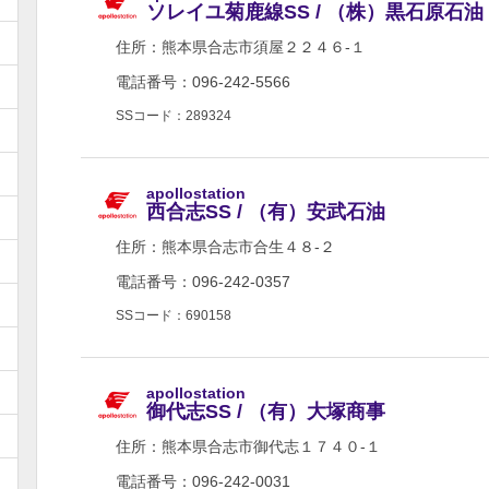
ソレイユ菊鹿線SS / （株）黒石原石油
住所：
熊本県合志市須屋２２４６-１
電話番号：096-242-5566
SSコード：289324
apollostation
西合志SS / （有）安武石油
住所：
熊本県合志市合生４８-２
電話番号：096-242-0357
SSコード：690158
apollostation
御代志SS / （有）大塚商事
住所：
熊本県合志市御代志１７４０-１
電話番号：096-242-0031