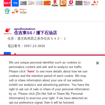
apollostation
住吉東SS / 瀬下石油店
住所：
鹿児島県西之表市住吉５４２－１
電話番号：0997-23-3836
We use unique personal identifier such as cookies to
personalize content and ads and to analyze our traffic.
Please click "
here
" to see more details about how we use
apollostation
cookies and the retention period of each cookie. We may
西之表SS / 種子島石油（株）
sell or share information about your use of our website
住所：
鹿児島県西之表市東町４９
to/with our analytics and advertising partners. You have the
right to opt out of sale or share of your personal information
電話番号：0997-22-1345
by us. Please click [Do Not Sell or Share My Personal
SSコード：120078
Information] to exercise your right. If we have detected an
opt-out preference signal, then it will be honored.