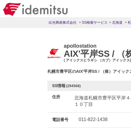
出光興産株式会社
SS検索サービス
北海道
apollostation
AIX'平岸SS /
( アイックスヒラギシ （カブ）アイックス)
札幌市豊平区のAIX'平岸SS / （株）アイ
SS情報
(294568)
住所
北海道札幌市豊平区平岸４
１０丁目
011-822-1438
電話番号