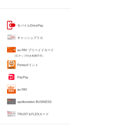
モバイルDrivePay
キャッシュプリカ
au PAY プリペイドカード
（ICチップ付き利用不可）
Pontaポイント
PayPay
au PAY
apollostation BUSINESS
TRUST＆FLEXカード