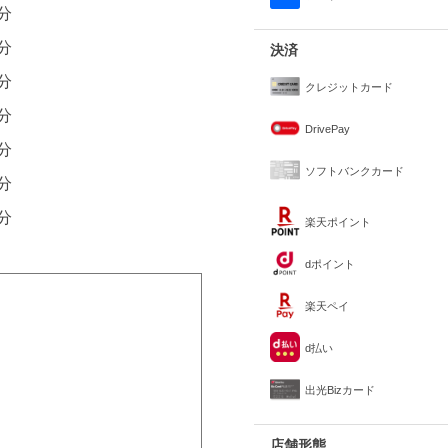
0分
0分
決済
0分
クレジットカード
0分
DrivePay
0分
ソフトバンクカード
0分
0分
楽天ポイント
dポイント
楽天ペイ
d払い
出光Bizカード
店舗形態