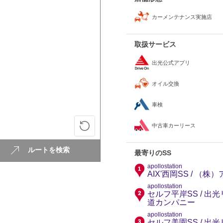
カーメンテナンス実施店
取扱サービス
出光公式アプリ
オイル交換
車検
中古車カーリース
ルートを検索
最寄りのSS
apollostation
AIX'西岡SS / （
apollostation
セルフ平岸SS / 
道カンパニー
apollostation
セルフ美園SS / 