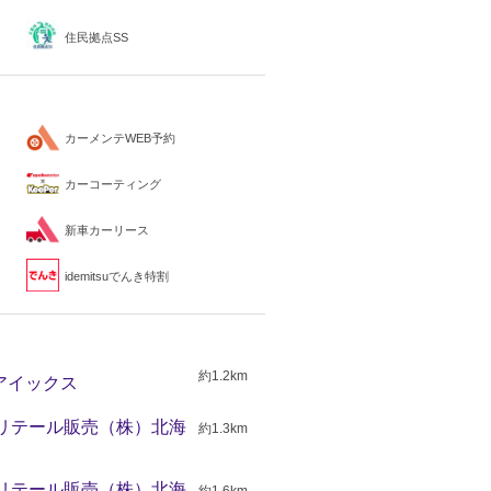
住民拠点SS
カーメンテWEB予約
カーコーティング
新車カーリース
idemitsuでんき特割
約1.2km
株）アイックス
出光リテール販売（株）北海
約1.3km
出光リテール販売（株）北海