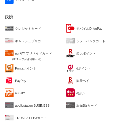
決済
クレジットカード
モバイルDrivePay
キャッシュプリカ
ソフトバンクカード
au PAY プリペイドカード
楽天ポイント
（ICチップ付き利用不可）
Pontaポイント
dポイント
PayPay
楽天ペイ
au PAY
d払い
apollostation BUSINESS
出光Bizカード
TRUST＆FLEXカード