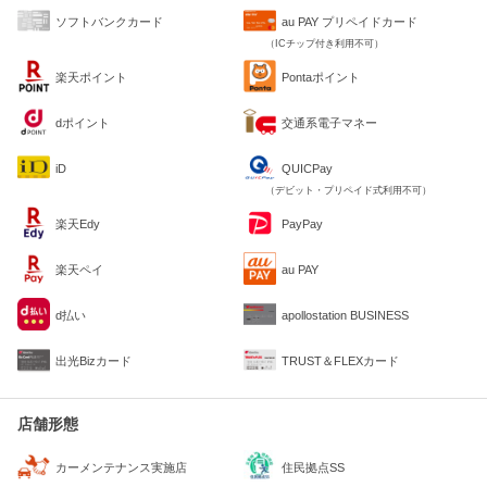
ソフトバンクカード
au PAY プリペイドカード
（ICチップ付き利用不可）
楽天ポイント
Pontaポイント
dポイント
交通系電子マネー
iD
QUICPay
（デビット・プリペイド式利用不可）
楽天Edy
PayPay
楽天ペイ
au PAY
d払い
apollostation BUSINESS
出光Bizカード
TRUST＆FLEXカード
店舗形態
住民拠点SS
カーメンテナンス実施店