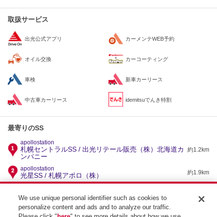
取扱サービス
出光公式アプリ
カーメンテWEB予約
オイル交換
カーコーティング
車検
新車カーリース
中古車カーリース
idemitsuでんき特割
最寄りのSS
apollostation
札幌セントラルSS / 出光リテール販売（株）北海道カ
約1.2km
ンパニー
apollostation
約1.9km
光星SS / 札幌アポロ（株）
apollostation
約2km
セルフ南五条SS / 札幌アポロ（株）
We use unique personal identifier such as cookies to
personalize content and ads and to analyze our traffic.
apollostation
約2.7km
セルフ西線9条SS / 札幌アポロ（株）
Please click "
here
" to see more details about how we use