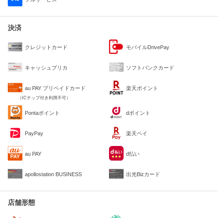
決済
クレジットカード
モバイルDrivePay
キャッシュプリカ
ソフトバンクカード
au PAY プリペイドカード
楽天ポイント
（ICチップ付き利用不可）
Pontaポイント
dポイント
PayPay
楽天ペイ
au PAY
d払い
apollostation BUSINESS
出光Bizカード
店舗形態