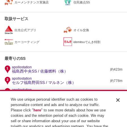
住民拠点SS
カーメンテナンス実施店
取扱サービス
出光公式アプリ
オイル交換
カーコーティング
idemitsuでんき特割
最寄りのSS
apollostation
約423m
福島西中央SS / 佐藤燃料（株）
apollostation
約778m
セルフ福島野田SS / マルネン（株）
apollostation
約2.1km
スーパーセルフ福島清水SS / （株）東日本エネルギー
We use unique personal identifier such as cookies to
apollostation
personalize content and ads and to analyze our traffic.
福島西インターカーライフステーションSS / （株）鈴
約2.3km
木石油商会
Please click "
here
" to see more details about how we use
cookies and the retention period of each cookie. We may
apollostation
吾妻パーキングエリア下りSS / （株）東日本宇佐美
約2.6km
sell or share information about your use of our website
東北支店
to/with our analytics and advertising partners. You have the