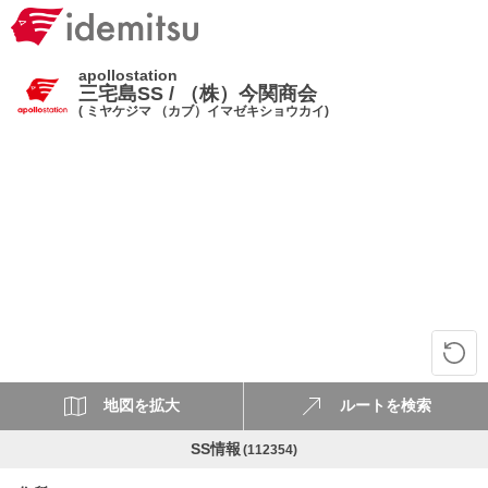
apollostation
三宅島SS / （株）今関商会
( ミヤケジマ （カブ）イマゼキショウカイ)
地図を拡大
ルートを検索
SS情報
(112354)