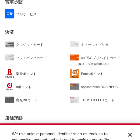
営業形態
フルサービス
決済
クレジットカード
キャッシュプリカ
ソフトバンクカード
au PAY プリペイドカード
（ICチップ付き利用不可）
楽天ポイント
Pontaポイント
dポイント
apollostation BUSINESS
出光Bizカード
TRUST＆FLEXカード
店舗形態
住民拠点SS
カーメンテナンス実施店
We use unique personal identifier such as cookies to
personalize content and ads and to analyze our traffic.