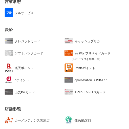
営業形態
フルサービス
決済
クレジットカード
キャッシュプリカ
ソフトバンクカード
au PAY プリペイドカード
（ICチップ付き利用不可）
楽天ポイント
Pontaポイント
dポイント
apollostation BUSINESS
出光Bizカード
TRUST＆FLEXカード
店舗形態
住民拠点SS
カーメンテナンス実施店