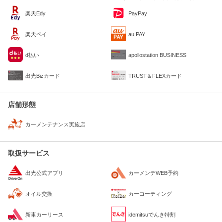
楽天Edy
PayPay
楽天ペイ
au PAY
d払い
apollostation BUSINESS
出光Bizカード
TRUST＆FLEXカード
店舗形態
カーメンテナンス実施店
取扱サービス
出光公式アプリ
カーメンテWEB予約
オイル交換
カーコーティング
新車カーリース
idemitsuでんき特割