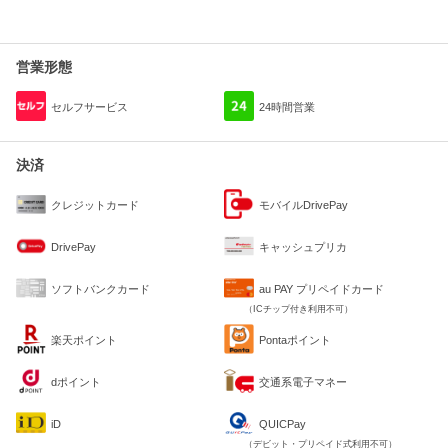
営業形態
セルフサービス
24時間営業
決済
クレジットカード
モバイルDrivePay
DrivePay
キャッシュプリカ
ソフトバンクカード
au PAY プリペイドカード
（ICチップ付き利用不可）
楽天ポイント
Pontaポイント
dポイント
交通系電子マネー
iD
QUICPay
（デビット・プリペイド式利用不可）