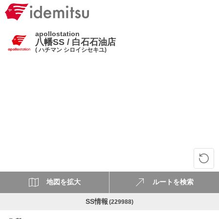
apollostation
八幡SS / 白石石油店
( ハチマン シロイシセキユ)
地図を拡大
ルートを検索
SS情報
(229988)