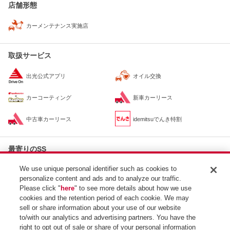
店舗形態
カーメンテナンス実施店
取扱サービス
出光公式アプリ
オイル交換
カーコーティング
新車カーリース
中古車カーリース
idemitsuでんき特割
最寄りのSS
apollostation
We use unique personal identifier such as cookies to
約906m
青山中央SS / 出光リテール販売（株）東京カンパニー
personalize content and ads and to analyze our traffic.
apollostation
Please click "
here
" to see more details about how we use
約1.8km
麻布SS / （株）共和ショップス
cookies and the retention period of each cookie. We may
apollostation
sell or share information about your use of our website
約2.2km
新橋SS / 北海興業（株）
to/with our analytics and advertising partners. You have the
right to opt out of sale or share of your personal information