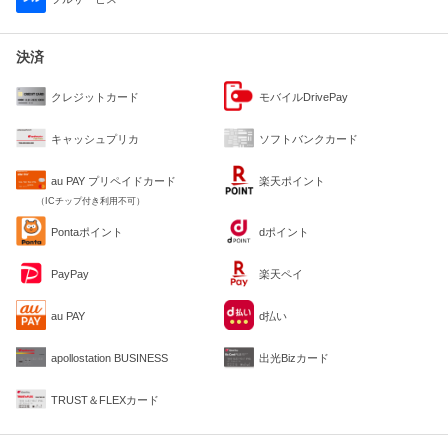
決済
クレジットカード
モバイルDrivePay
キャッシュプリカ
ソフトバンクカード
au PAY プリペイドカード
楽天ポイント
（ICチップ付き利用不可）
Pontaポイント
dポイント
PayPay
楽天ペイ
au PAY
d払い
apollostation BUSINESS
出光Bizカード
TRUST＆FLEXカード