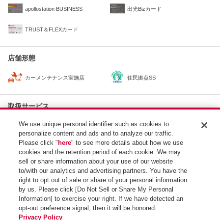
apollostation BUSINESS
出光Bizカード
TRUST＆FLEXカード
店舗形態
住民拠点SS
カーメンテナンス実施店
取扱サービス
We use unique personal identifier such as cookies to
出光公式アプリ
カーメンテWEB予約
personalize content and ads and to analyze our traffic.
Please click "
here
" to see more details about how we use
オイル交換
カーコーティング
cookies and the retention period of each cookie. We may
sell or share information about your use of our website
idemitsuでんき特割
to/with our analytics and advertising partners. You have the
right to opt out of sale or share of your personal information
by us. Please click [Do Not Sell or Share My Personal
Information] to exercise your right. If we have detected an
opt-out preference signal, then it will be honored.
SS検索トップ
Privacy Policy