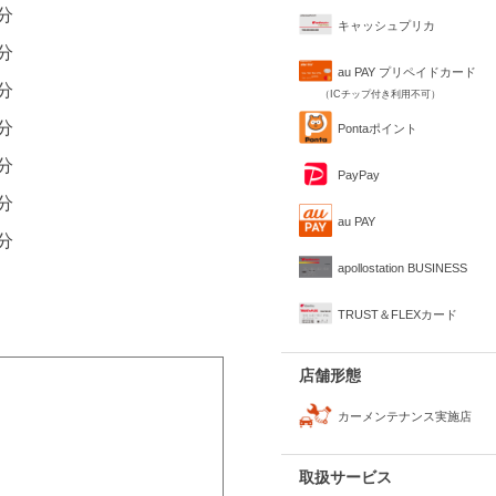
0分
キャッシュプリカ
0分
au PAY プリペイドカード
0分
（ICチップ付き利用不可）
0分
Pontaポイント
0分
PayPay
0分
au PAY
0分
apollostation BUSINESS
TRUST＆FLEXカード
店舗形態
カーメンテナンス実施店
取扱サービス