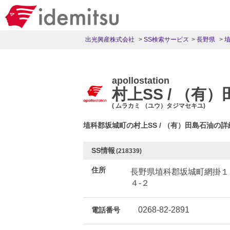
出光興産株式会社
SS検索サービス
長野県
apollostation
村上SS / （有
( ムラカミ （ユウ）タジマセキユ)
埴科郡坂城町の村上SS / （有）田島石油の
SS情報
(218339)
住所
長野県埴科郡坂城町網掛１
４-２
0268-82-2891
電話番号