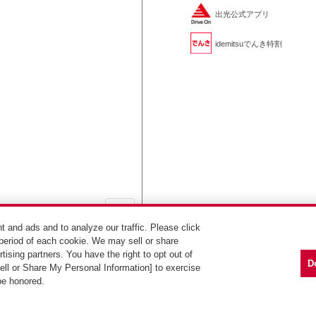
出光公式アプリ
idemitsuでんき特割
t and ads and to analyze our traffic. Please click
period of each cookie. We may sell or share
ルートを検索
tising partners. You have the right to opt out of
D
Sell or Share My Personal Information] to exercise
 be honored.
Copyright (C) Idemitsu Kosan Co.,Ltd. All Rights Reserved.