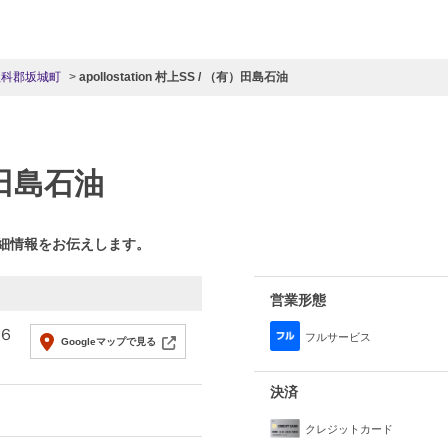
埴科郡坂城町
apollostation 村上SS / （有）田島石油
）田島石油
詳細情報をお伝えします。
営業形態
６
フルサービス
Googleマップで見る
決済
クレジットカード