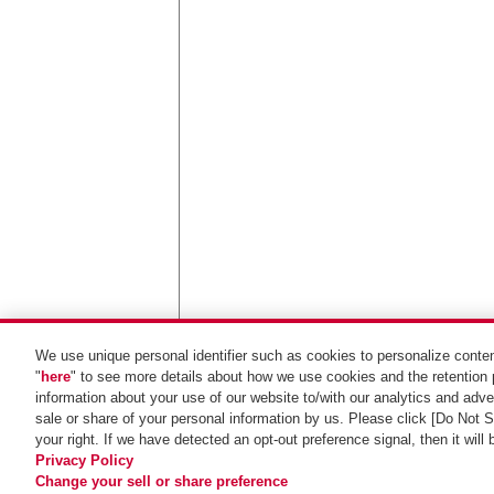
We use unique personal identifier such as cookies to personalize conten
"
here
" to see more details about how we use cookies and the retention 
地図を拡大
information about your use of our website to/with our analytics and adver
sale or share of your personal information by us. Please click [Do Not 
your right. If we have detected an opt-out preference signal, then it will
Privacy Policy
Change your sell or share preference