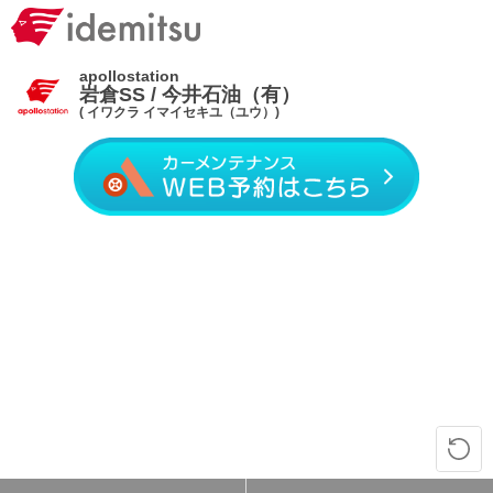
apollostation
岩倉SS / 今井石油（有）
( イワクラ イマイセキユ（ユウ）)