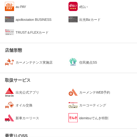
au PAY
d払い
apollostation BUSINESS
出光Bizカード
TRUST＆FLEXカード
店舗形態
住民拠点SS
カーメンテナンス実施店
取扱サービス
出光公式アプリ
カーメンテWEB予約
オイル交換
カーコーティング
新車カーリース
idemitsuでんき特割
最寄りのSS