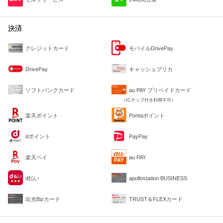
決済
クレジットカード
モバイルDrivePay
DrivePay
キャッシュプリカ
ソフトバンクカード
au PAY プリペイドカード
（ICチップ付き利用不可）
楽天ポイント
Pontaポイント
dポイント
PayPay
楽天ペイ
au PAY
d払い
apollostation BUSINESS
出光Bizカード
TRUST＆FLEXカード