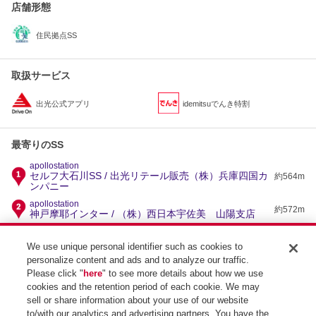
店舗形態
住民拠点SS
取扱サービス
出光公式アプリ
idemitsuでんき特割
最寄りのSS
apollostation
セルフ大石川SS / 出光リテール販売（株）兵庫四国カ
約564m
ンパニー
apollostation
約572m
神戸摩耶インター / （株）西日本宇佐美 山陽支店
apollostation
約907m
摩耶埠頭SS / 六光石油（株）
We use unique personal identifier such as cookies to
personalize content and ads and to analyze our traffic.
apollostation
約1.4km
脇浜SS / 内外礦油（株）
Please click "
here
" to see more details about how we use
cookies and the retention period of each cookie. We may
apollostation
セルフHAT神戸SS / 出光リテール販売（株）兵庫四国
約1.7km
sell or share information about your use of our website
カンパニー
to/with our analytics and advertising partners. You have the