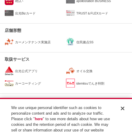
d払い
apollostation BUSINESS
出光Bizカード
TRUST＆FLEXカード
店舗形態
住民拠点SS
カーメンテナンス実施店
取扱サービス
出光公式アプリ
オイル交換
カーコーティング
idemitsuでんき特割
最寄りのSS
We use unique personal identifier such as cookies to
apollostation
personalize content and ads and to analyze our traffic.
カーライフサポート出雲浜山通りSS / 出光リテール販
約170m
売（株）中国カンパニー
Please click "
here
" to see more details about how we use
cookies and the retention period of each cookie. We may
apollostation
パートナー出雲医大通SS / 出光リテール販売（株）中
約2.6km
sell or share information about your use of our website