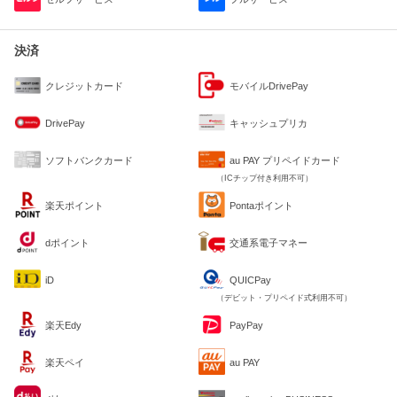
決済
クレジットカード
モバイルDrivePay
DrivePay
キャッシュプリカ
ソフトバンクカード
au PAY プリペイドカード
（ICチップ付き利用不可）
楽天ポイント
Pontaポイント
dポイント
交通系電子マネー
iD
QUICPay
（デビット・プリペイド式利用不可）
楽天Edy
PayPay
楽天ペイ
au PAY