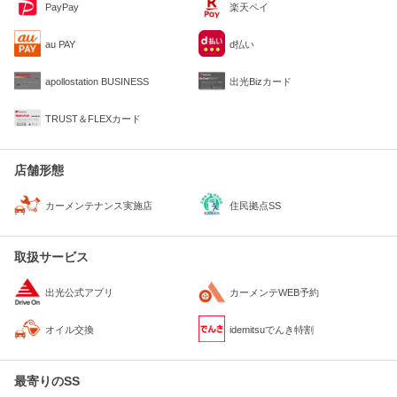
PayPay
楽天ペイ
au PAY
d払い
apollostation BUSINESS
出光Bizカード
TRUST＆FLEXカード
店舗形態
住民拠点SS
カーメンテナンス実施店
取扱サービス
出光公式アプリ
カーメンテWEB予約
オイル交換
idemitsuでんき特割
最寄りのSS