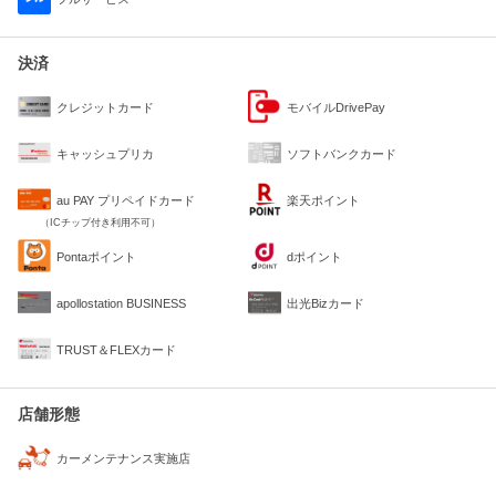
決済
クレジットカード
モバイルDrivePay
キャッシュプリカ
ソフトバンクカード
au PAY プリペイドカード
楽天ポイント
（ICチップ付き利用不可）
Pontaポイント
dポイント
apollostation BUSINESS
出光Bizカード
TRUST＆FLEXカード
店舗形態
カーメンテナンス実施店