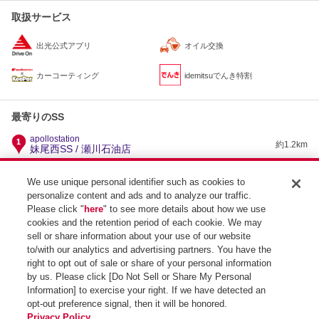
取扱サービス
出光公式アプリ
オイル交換
カーコーティング
idemitsuでんき特割
最寄りのSS
apollostation
約1.2km
妹尾西SS / 瀬川石油店
apollostation
約2.1km
ルート2早島バイパスSS / 西日本フリート（株）
We use unique personal identifier such as cookies to
personalize content and ads and to analyze our traffic.
apollostation
岡山流通センターSS / （株）マティクスリテールサー
約2.1km
Please click "
here
" to see more details about how we use
ビス
cookies and the retention period of each cookie. We may
apollostation
sell or share information about your use of our website
約2.7km
2号早島インターSS / （株）西日本宇佐美 山陽支店
to/with our analytics and advertising partners. You have the
right to opt out of sale or share of your personal information
by us. Please click [Do Not Sell or Share My Personal
Information] to exercise your right. If we have detected an
opt-out preference signal, then it will be honored.
SS検索トップ
Privacy Policy