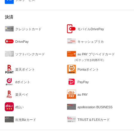
決済
クレジットカード
モバイルDrivePay
DrivePay
キャッシュプリカ
ソフトバンクカード
au PAY プリペイドカード
（ICチップ付き利用不可）
楽天ポイント
Pontaポイント
dポイント
PayPay
楽天ペイ
au PAY
d払い
apollostation BUSINESS
出光Bizカード
TRUST＆FLEXカード