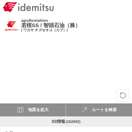
apollostation
若桜SS / 智頭石油（株）
( ワカサ チズセキユ（カブ）)
地図を拡大
ルートを検索
SS情報
(162692)