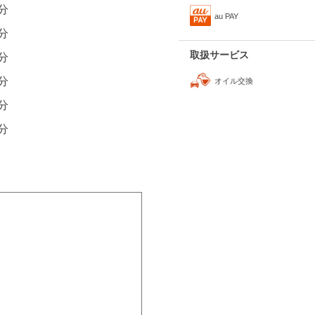
0分
au PAY
0分
取扱サービス
0分
0分
オイル交換
0分
0分