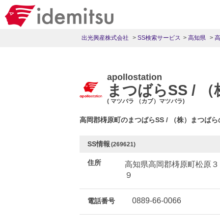
出光興産株式会社
SS検索サービス
高知県
apollostation
まつばらSS / 
( マツバラ （カブ）マツバラ)
高岡郡梼原町のまつばらSS / （株）まつば
SS情報
(269621)
住所
高知県高岡郡梼原町松原３
９
0889-66-0066
電話番号