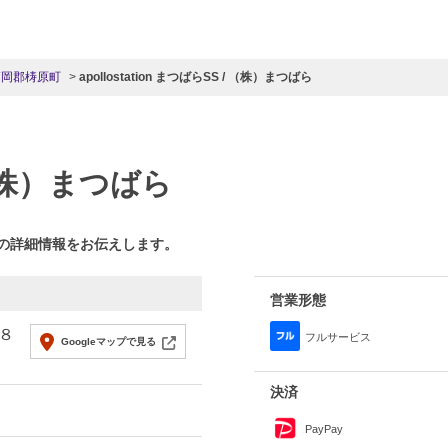
高岡郡梼原町
apollostation まつばらSS / （株）まつばら
（株）まつばら
らの詳細情報をお伝えします。
営業形態
８
フルサービス
Googleマップで見る
決済
PayPay