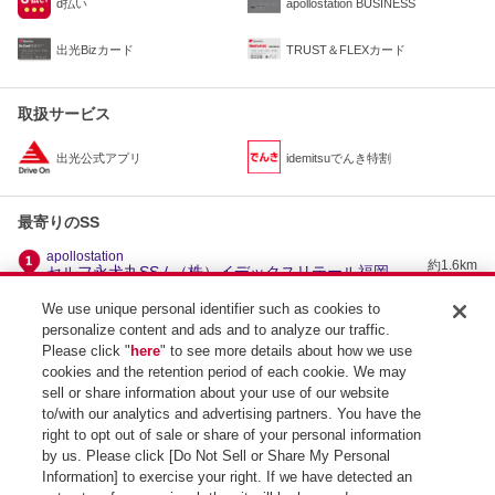
d払い
apollostation BUSINESS
出光Bizカード
TRUST＆FLEXカード
取扱サービス
出光公式アプリ
idemitsuでんき特割
最寄りのSS
apollostation
約1.6km
セルフ永犬丸SS / （株）イデックスリテール福岡
apollostation
We use unique personal identifier such as cookies to
約2.5km
セルフ竹末SS / 金沢石油（株）
personalize content and ads and to analyze our traffic.
apollostation
Please click "
here
" to see more details about how we use
約2.5km
穴生SS / 九州米油（株）
cookies and the retention period of each cookie. We may
apollostation
sell or share information about your use of our website
約2.9km
長津SS / 上野石油（株）
to/with our analytics and advertising partners. You have the
right to opt out of sale or share of your personal information
by us. Please click [Do Not Sell or Share My Personal
Information] to exercise your right. If we have detected an