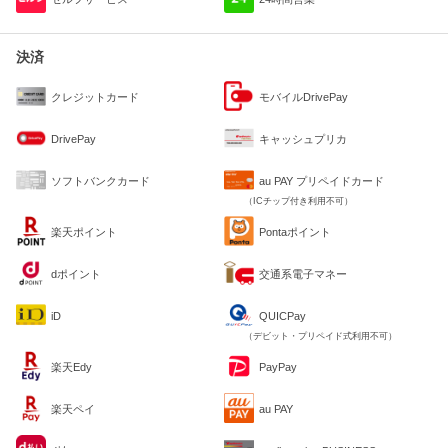
決済
クレジットカード
モバイルDrivePay
DrivePay
キャッシュプリカ
ソフトバンクカード
au PAY プリペイドカード
（ICチップ付き利用不可）
楽天ポイント
Pontaポイント
dポイント
交通系電子マネー
iD
QUICPay
（デビット・プリペイド式利用不可）
楽天Edy
PayPay
楽天ペイ
au PAY