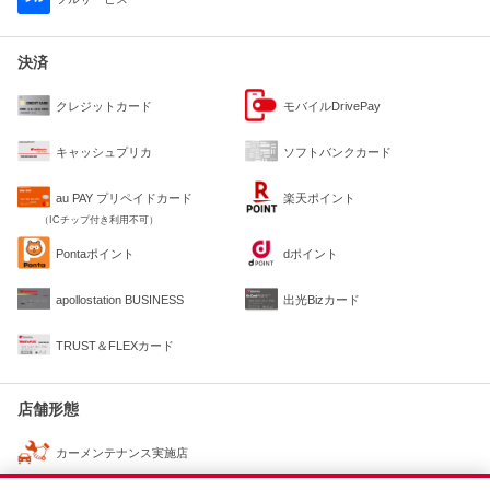
決済
クレジットカード
モバイルDrivePay
キャッシュプリカ
ソフトバンクカード
au PAY プリペイドカード
楽天ポイント
（ICチップ付き利用不可）
Pontaポイント
dポイント
apollostation BUSINESS
出光Bizカード
TRUST＆FLEXカード
店舗形態
カーメンテナンス実施店