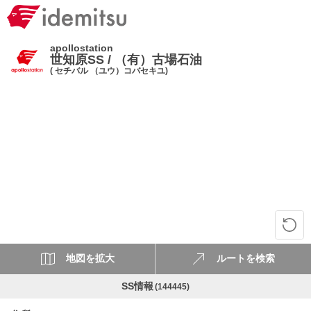
apollostation
世知原SS / （有）古場石油
( セチバル （ユウ）コバセキユ)
地図を拡大
ルートを検索
SS情報
(144445)