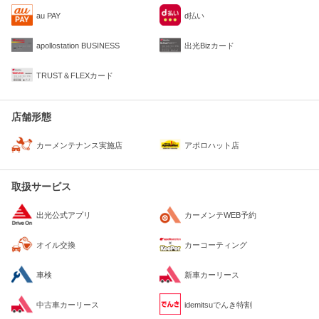
au PAY
d払い
apollostation BUSINESS
出光Bizカード
TRUST＆FLEXカード
店舗形態
カーメンテナンス実施店
アポロハット店
取扱サービス
出光公式アプリ
カーメンテWEB予約
オイル交換
カーコーティング
車検
新車カーリース
中古車カーリース
idemitsuでんき特割