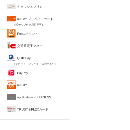
キャッシュプリカ
au PAY プリペイドカード
（ICチップ付き利用不可）
Pontaポイント
交通系電子マネー
QUICPay
（デビット・プリペイド式利用不可）
PayPay
au PAY
apollostation BUSINESS
TRUST＆FLEXカード