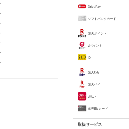
分
DrivePay
分
ソフトバンクカード
分
分
楽天ポイント
分
dポイント
分
iD
分
楽天Edy
楽天ペイ
d払い
出光Bizカード
取扱サービス