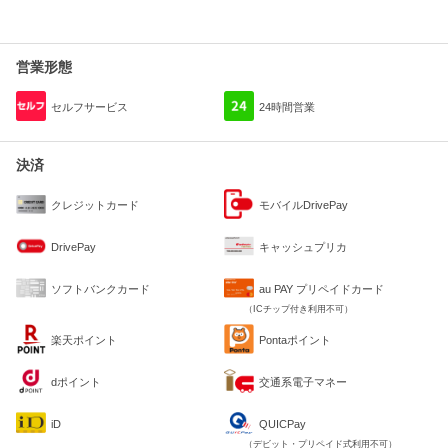
営業形態
セルフサービス
24時間営業
決済
クレジットカード
モバイルDrivePay
DrivePay
キャッシュプリカ
ソフトバンクカード
au PAY プリペイドカード
（ICチップ付き利用不可）
楽天ポイント
Pontaポイント
dポイント
交通系電子マネー
iD
QUICPay
（デビット・プリペイド式利用不可）