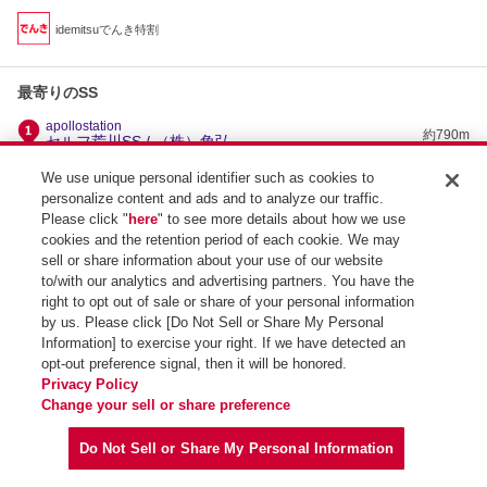
idemitsuでんき特割
最寄りのSS
apollostation
約790m
セルフ荒川SS / （株）角弘
apollostation
We use unique personal identifier such as cookies to
約1.1km
青森南SS / （株）小鹿産業
personalize content and ads and to analyze our traffic.
apollostation
Please click "
here
" to see more details about how we use
約1.4km
セルフ青葉SS / （株）小鹿産業
cookies and the retention period of each cookie. We may
apollostation
sell or share information about your use of our website
約2.9km
安方SS / 青森オイルサービス（株）
to/with our analytics and advertising partners. You have the
right to opt out of sale or share of your personal information
by us. Please click [Do Not Sell or Share My Personal
Information] to exercise your right. If we have detected an
opt-out preference signal, then it will be honored.
SS検索トップ
Privacy Policy
Change your sell or share preference
Do Not Sell or Share My Personal Information
Copyright (C) Idemitsu Kosan Co.,Ltd. All Rights Reserved.