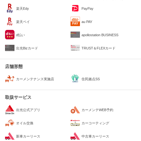
楽天Edy
PayPay
楽天ペイ
au PAY
d払い
apollostation BUSINESS
出光Bizカード
TRUST＆FLEXカード
店舗形態
住民拠点SS
カーメンテナンス実施店
取扱サービス
出光公式アプリ
カーメンテWEB予約
オイル交換
カーコーティング
新車カーリース
中古車カーリース