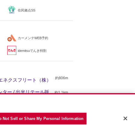
住民拠点SS
カーメンテWEB予約
idemitsuでんき特割
約806m
/ エネクスフリート（株）
ター / 出光リテール販
約1.1km
ニー
約1.9km
吉田石油店
o Not Sell or Share My Personal Information