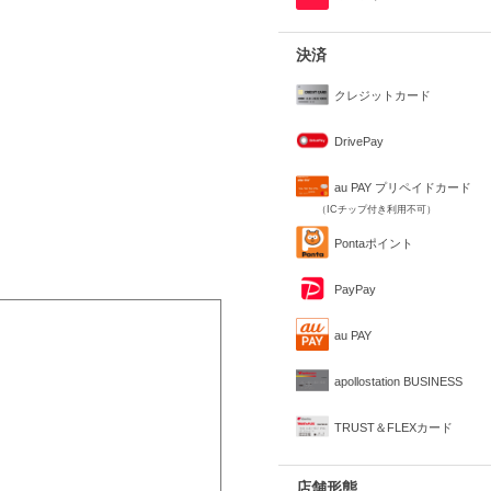
決済
クレジットカード
DrivePay
au PAY プリペイドカード
（ICチップ付き利用不可）
Pontaポイント
PayPay
au PAY
apollostation BUSINESS
TRUST＆FLEXカード
店舗形態