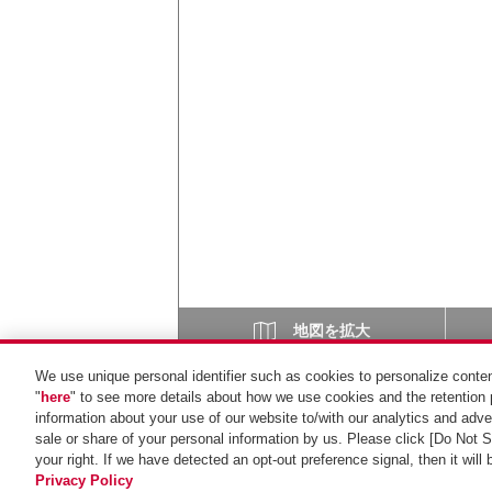
地図を拡大
We use unique personal identifier such as cookies to personalize conten
"
here
" to see more details about how we use cookies and the retention 
information about your use of our website to/with our analytics and adver
sale or share of your personal information by us. Please click [Do Not 
your right. If we have detected an opt-out preference signal, then it will
Privacy Policy