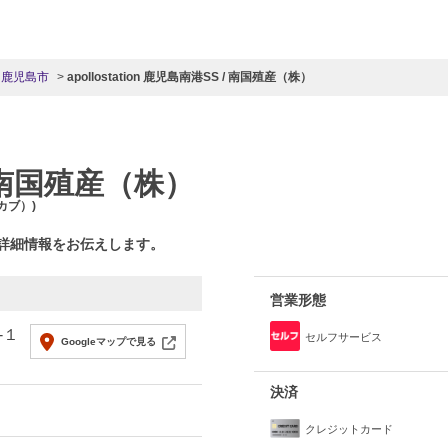
鹿児島市
apollostation 鹿児島南港SS / 南国殖産（株）
 南国殖産（株）
カブ）)
の詳細情報をお伝えします。
営業形態
-１
セルフサービス
Googleマップで見る
決済
クレジットカード