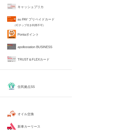
キャッシュプリカ
au PAY プリペイドカード
（ICチップ付き利用不可）
Pontaポイント
apollostation BUSINESS
TRUST＆FLEXカード
住民拠点SS
オイル交換
新車カーリース