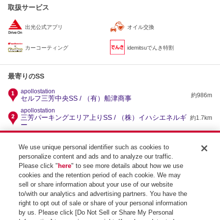
取扱サービス
出光公式アプリ
オイル交換
カーコーティング
idemitsuでんき特割
最寄りのSS
apollostation
約986m
セルフ三芳中央SS / （有）船津商事
apollostation
三芳パーキングエリア上りSS / （株）イハシエネルギ
約1.7km
ー
apollostation
約2.1km
富士見SS / （株）深井石油
We use unique personal identifier such as cookies to
personalize content and ads and to analyze our traffic.
apollostation
約2.3km
セルフ富士見SS / （株）イハシエネルギー
Please click "
here
" to see more details about how we use
cookies and the retention period of each cookie. We may
apollostation
ふじみ野SS / 出光リテール販売（株）北関東カンパニ
約2.3km
sell or share information about your use of our website
ー
to/with our analytics and advertising partners. You have the
right to opt out of sale or share of your personal information
by us. Please click [Do Not Sell or Share My Personal