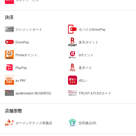
決済
クレジットカード
モバイルDrivePay
DrivePay
楽天ポイント
Pontaポイント
dポイント
PayPay
楽天ペイ
au PAY
d払い
apollostation BUSINESS
TRUST＆FLEXカード
店舗形態
住民拠点SS
カーメンテナンス実施店