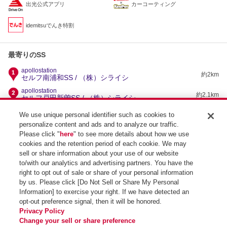
出光公式アプリ
カーコーティング
idemitsuでんき特割
最寄りのSS
apollostation
約2km
セルフ南浦和SS / （株）シライシ
apollostation
約2.1km
セルフ戸田新曽SS / （株）シライシ
apollostation
We use unique personal identifier such as cookies to
約2.2km
セルフ川口SS / （株）シライシ
personalize content and ads and to analyze our traffic.
apollostation
Please click "
here
" to see more details about how we use
約2.3km
セルフ川口産業道路SS / （株）シライシ
cookies and the retention period of each cookie. We may
apollostation
sell or share information about your use of our website
約2.3km
セルフ西川口SS / （株）イハシエネルギー
to/with our analytics and advertising partners. You have the
right to opt out of sale or share of your personal information
by us. Please click [Do Not Sell or Share My Personal
Information] to exercise your right. If we have detected an
opt-out preference signal, then it will be honored.
SS検索トップ
Privacy Policy
Change your sell or share preference