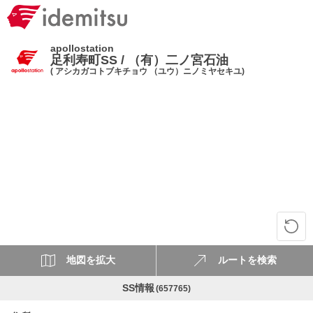
apollostation
足利寿町SS / （有）二ノ宮石油
( アシカガコトブキチョウ （ユウ）ニノミヤセキユ)
地図を拡大
ルートを検索
SS情報
(657765)