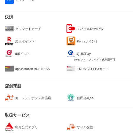
決済
クレジットカード
モバイルDrivePay
楽天ポイント
Pontaポイント
dポイント
QUICPay
（デビット・プリペイド式利用不可）
apollostation BUSINESS
TRUST＆FLEXカード
店舗形態
住民拠点SS
カーメンテナンス実施店
取扱サービス
出光公式アプリ
オイル交換