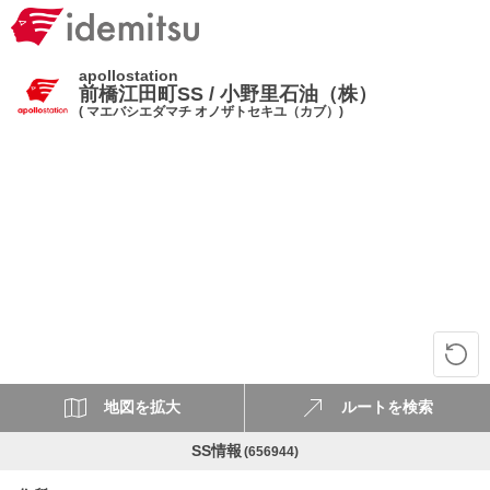
apollostation
前橋江田町SS / 小野里石油（株）
( マエバシエダマチ オノザトセキユ（カブ）)
地図を拡大
ルートを検索
SS情報
(656944)