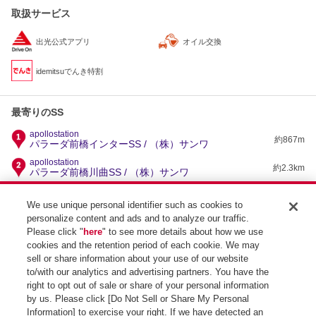
取扱サービス
出光公式アプリ
オイル交換
idemitsuでんき特割
最寄りのSS
apollostation
約867m
パラーダ前橋インターSS / （株）サンワ
apollostation
約2.3km
パラーダ前橋川曲SS / （株）サンワ
apollostation
セルフ大利根SS / 出光リテール販売（株）北関東カン
約2.5km
We use unique personal identifier such as cookies to
パニー
personalize content and ads and to analyze our traffic.
apollostation
Please click "
here
" to see more details about how we use
約2.6km
セルフ問屋町SS / 関東礦油（株）
cookies and the retention period of each cookie. We may
apollostation
sell or share information about your use of our website
約2.9km
高崎正観寺SS / 関東礦油（株）
to/with our analytics and advertising partners. You have the
right to opt out of sale or share of your personal information
by us. Please click [Do Not Sell or Share My Personal
Information] to exercise your right. If we have detected an