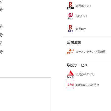
0分
楽天ポイント
0分
dポイント
0分
楽天Edy
0分
店舗形態
0分
0分
カーメンテナンス実施店
取扱サービス
出光公式アプリ
idemitsuでんき特割