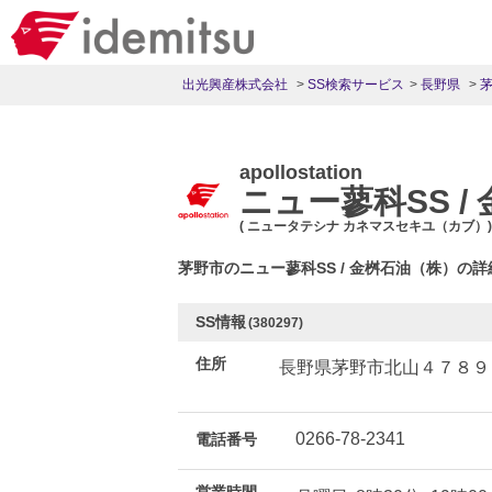
出光興産株式会社
SS検索サービス
長野県
apollostation
ニュー蓼科SS /
( ニュータテシナ カネマスセキユ（カブ）)
茅野市のニュー蓼科SS / 金桝石油（株）の
SS情報
(380297)
住所
長野県茅野市北山４７８９
0266-78-2341
電話番号