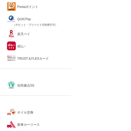
Pontaポイント
QUICPay
（デビット・プリペイド式利用不可）
楽天ペイ
d払い
TRUST＆FLEXカード
住民拠点SS
オイル交換
新車カーリース