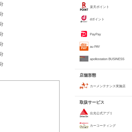
0分
楽天ポイント
0分
dポイント
0分
0分
PayPay
0分
au PAY
0分
apollostation BUSINESS
0分
店舗形態
カーメンテナンス実施店
取扱サービス
出光公式アプリ
カーコーティング