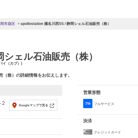
静岡市葵区
apollostation 瀬名川西SS / 静岡シェル石油販売（株）
 静岡シェル石油販売（株）
バイ（カブ）)
販売（株）の詳細情報をお伝えします。
営業形態
-２
フルサービス
Googleマップで見る
決済
クレジットカード