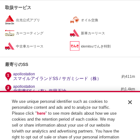
取扱サービス
出光公式アプリ
オイル交換
カーコーティング
新車カーリース
中古車カーリース
idemitsuでんき特割
最寄りのSS
apollostation
約411m
スマイルアイランドSS / サガミシード（株）
apollostation
約1.4km
北安東SS / （有）塩田石油
apollostation
We use unique personal identifier such as cookies to
約2km
千代田SS / （有）佐塚商店
personalize content and ads and to analyze our traffic.
apollostation
Please click "
here
" to see more details about how we use
約2.4km
A-POINT静岡SS / サガミシード（株）
cookies and the retention period of each cookie. We may
apollostation
sell or share information about your use of our website
約2.5km
南沼上SS / （株）池田油業
to/with our analytics and advertising partners. You have the
right to opt out of sale or share of your personal information