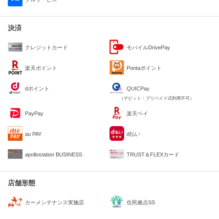
決済
クレジットカード
モバイルDrivePay
楽天ポイント
Pontaポイント
dポイント
QUICPay
（デビット・プリペイド式利用不可）
PayPay
楽天ペイ
au PAY
d払い
apollostation BUSINESS
TRUST＆FLEXカード
店舗形態
住民拠点SS
カーメンテナンス実施店