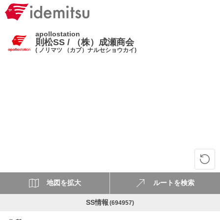
apollostation
則松SS / （株）成瀬商会
( ノリマツ （カブ）ナルセショウカイ)
地図を拡大
ルートを検索
SS情報
(694957)