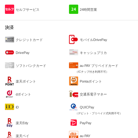
セルフサービス
24時間営業
決済
クレジットカード
モバイルDrivePay
DrivePay
キャッシュプリカ
ソフトバンクカード
au PAY プリペイドカード
（ICチップ付き利用不可）
楽天ポイント
Pontaポイント
dポイント
交通系電子マネー
iD
QUICPay
（デビット・プリペイド式利用不可）
楽天Edy
PayPay
楽天ペイ
au PAY