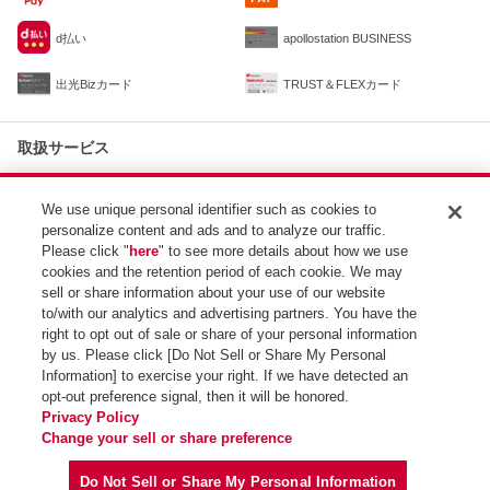
d払い
apollostation BUSINESS
出光Bizカード
TRUST＆FLEXカード
取扱サービス
出光公式アプリ
idemitsuでんき特割
We use unique personal identifier such as cookies to
personalize content and ads and to analyze our traffic.
Please click "
here
" to see more details about how we use
最寄りのSS
cookies and the retention period of each cookie. We may
apollostation
sell or share information about your use of our website
約1.8km
石山寺SS / （株）松本石油
to/with our analytics and advertising partners. You have the
right to opt out of sale or share of your personal information
by us. Please click [Do Not Sell or Share My Personal
Information] to exercise your right. If we have detected an
opt-out preference signal, then it will be honored.
SS検索トップ
Privacy Policy
Change your sell or share preference
Do Not Sell or Share My Personal Information