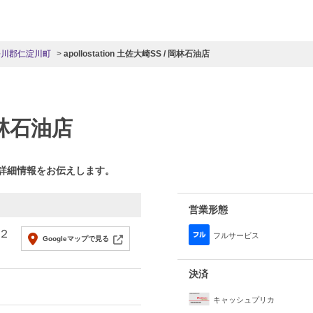
吾川郡仁淀川町
apollostation 土佐大崎SS / 岡林石油店
岡林石油店
の詳細情報をお伝えします。
営業形態
２
フルサービス
Googleマップで見る
決済
キャッシュプリカ