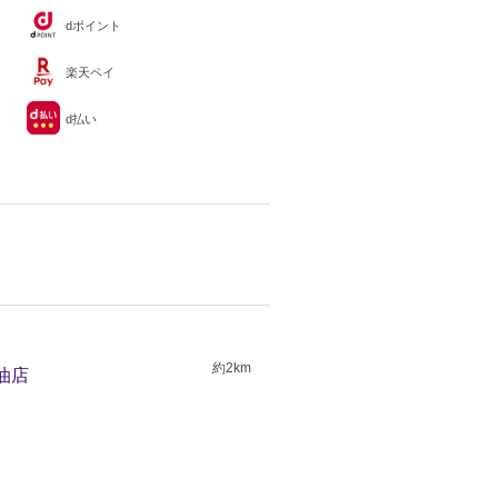
dポイント
楽天ペイ
d払い
約2km
石油店