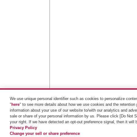
We use unique personal identifier such as cookies to personalize conten
"
here
" to see more details about how we use cookies and the retention 
地図を拡大
information about your use of our website to/with our analytics and adver
sale or share of your personal information by us. Please click [Do Not 
your right. If we have detected an opt-out preference signal, then it will
Privacy Policy
Change your sell or share preference