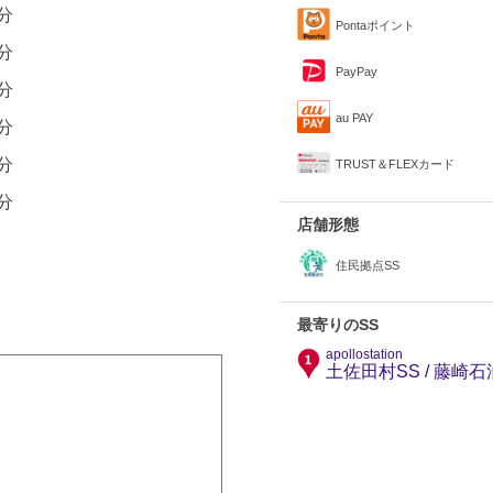
0分
Pontaポイント
0分
PayPay
0分
au PAY
0分
0分
TRUST＆FLEXカード
0分
店舗形態
住民拠点SS
最寄りのSS
apollostation
土佐田村SS / 藤崎