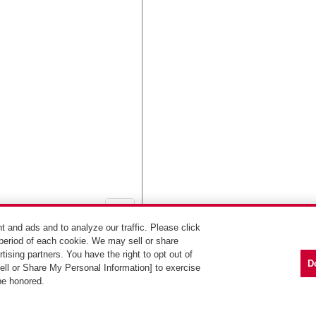
t and ads and to analyze our traffic. Please click
period of each cookie. We may sell or share
ルートを検索
tising partners. You have the right to opt out of
D
Sell or Share My Personal Information] to exercise
 be honored.
Copyright (C) Idemitsu Kosan Co.,Ltd. All Rights Reserved.