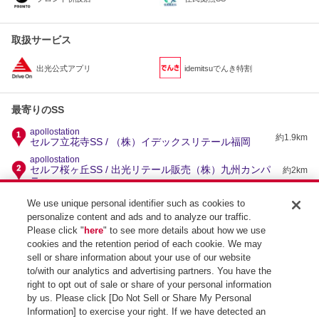
取扱サービス
出光公式アプリ
idemitsuでんき特割
最寄りのSS
apollostation
約1.9km
セルフ立花寺SS / （株）イデックスリテール福岡
apollostation
セルフ桜ヶ丘SS / 出光リテール販売（株）九州カンパ
約2km
ニー
apollostation
We use unique personal identifier such as cookies to
約2.2km
セルフ三宅SS / （株）フィールドアップ
personalize content and ads and to analyze our traffic.
apollostation
Please click "
here
" to see more details about how we use
約2.3km
福岡南バイパスSS / （株）西日本宇佐美 九州支店
cookies and the retention period of each cookie. We may
apollostation
sell or share information about your use of our website
約2.3km
竹下SS / （株）イデックスリテール福岡
to/with our analytics and advertising partners. You have the
right to opt out of sale or share of your personal information
by us. Please click [Do Not Sell or Share My Personal
Information] to exercise your right. If we have detected an