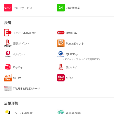
セルフサービス
24時間営業
決済
モバイルDrivePay
DrivePay
楽天ポイント
Pontaポイント
dポイント
QUICPay
（デビット・プリペイド式利用不可）
PayPay
楽天ペイ
au PAY
d払い
TRUST＆FLEXカード
店舗形態
住民拠点SS
プロント併設店