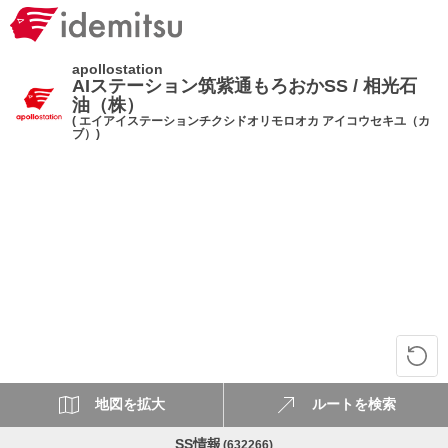
apollostation
AIステーション筑紫通もろおかSS / 相光石
油（株）
( エイアイステーションチクシドオリモロオカ アイコウセキユ（カ
ブ）)
地図を拡大
ルートを検索
SS情報
(632266)