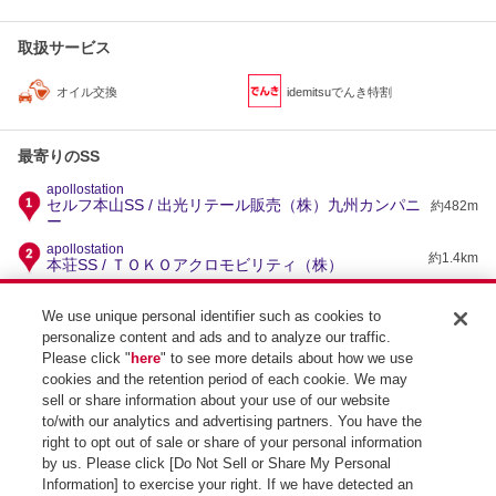
取扱サービス
オイル交換
idemitsuでんき特割
最寄りのSS
apollostation
セルフ本山SS / 出光リテール販売（株）九州カンパニ
約482m
ー
apollostation
約1.4km
本荘SS / ＴＯＫＯアクロモビリティ（株）
apollostation
SCW熊本 AIステーション セルフ大江SS / 相光石油
約2.3km
We use unique personal identifier such as cookies to
（株）
personalize content and ads and to analyze our traffic.
apollostation
Please click "
here
" to see more details about how we use
約2.4km
田崎SS / ＴＯＫＯアクロモビリティ（株）
cookies and the retention period of each cookie. We may
apollostation
sell or share information about your use of our website
約2.8km
城山上代SS / 南国殖産（株）
to/with our analytics and advertising partners. You have the
right to opt out of sale or share of your personal information
by us. Please click [Do Not Sell or Share My Personal
Information] to exercise your right. If we have detected an