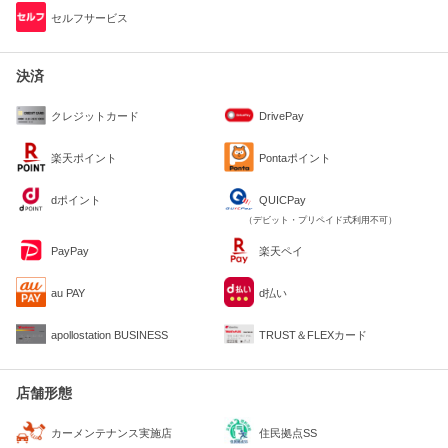
セルフサービス
決済
クレジットカード
DrivePay
楽天ポイント
Pontaポイント
dポイント
QUICPay
（デビット・プリペイド式利用不可）
PayPay
楽天ペイ
au PAY
d払い
apollostation BUSINESS
TRUST＆FLEXカード
店舗形態
住民拠点SS
カーメンテナンス実施店