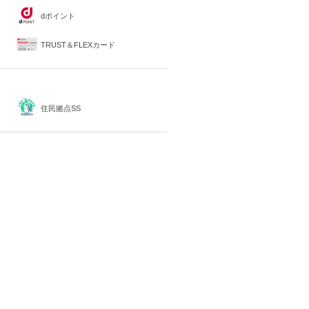
dポイント
TRUST＆FLEXカード
住民拠点SS