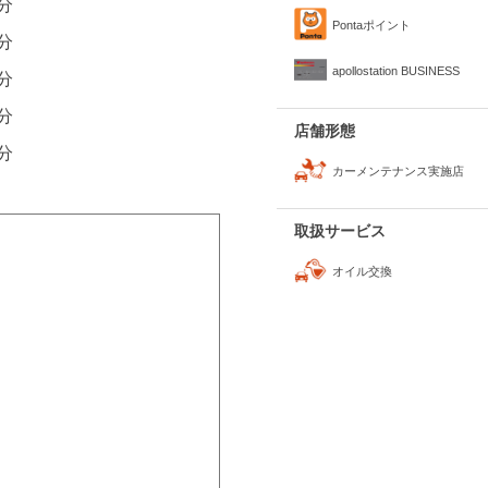
0分
Pontaポイント
0分
apollostation BUSINESS
0分
0分
店舗形態
0分
カーメンテナンス実施店
取扱サービス
オイル交換