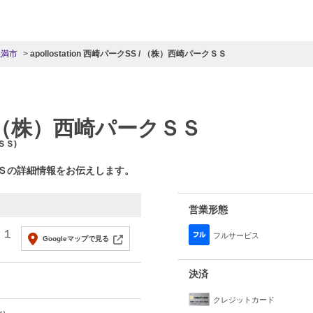
糸満市
apollostation 西崎パークSS / （株）西崎パークＳＳ
/ （株）西崎パークＳＳ
ＳＳ)
ＳＳの詳細情報をお伝えします。
営業形態
２１
フルサービス
Googleマップで見る
決済
クレジットカード