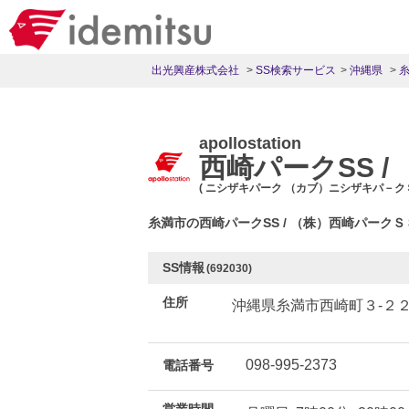
出光興産株式会社
SS検索サービス
沖縄県
apollostation
西崎パークSS 
( ニシザキパーク （カブ）ニシザキパ－ク
糸満市の西崎パークSS / （株）西崎パーク
SS情報
(692030)
住所
沖縄県糸満市西崎町３-２
098-995-2373
電話番号