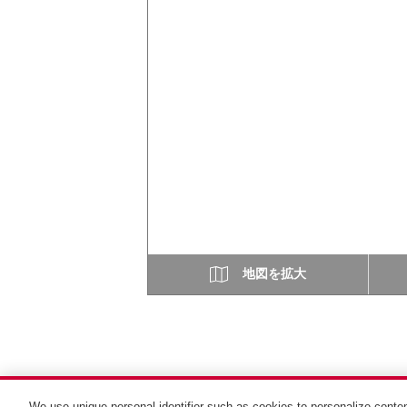
地図を拡大
We use unique personal identifier such as cookies to personalize conten