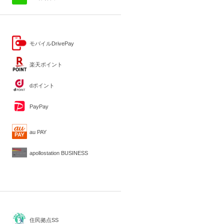
モバイルDrivePay
楽天ポイント
dポイント
PayPay
au PAY
apollostation BUSINESS
住民拠点SS