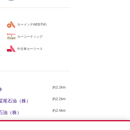
カーメンテWEB予約
カーコーティング
中古車カーリース
約2.2km
キ
約2.2km
 冨尾石油（株）
約2.4km
尾石油（株）
約2.7km
オータニ