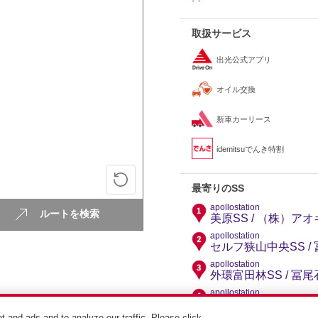
取扱サービス
出光公式アプリ
オイル交換
新車カーリース
idemitsuでんき特割
最寄りのSS
apollostation
ルートを検索
美原SS / （株）アオ
apollostation
セルフ狭山中央SS /
apollostation
外環富田林SS / 冨
apollostation
富田林SS / （株）
t and ads and to analyze our traffic. Please click