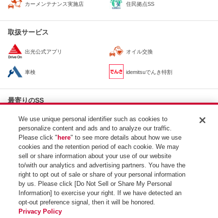
住民拠点SS
カーメンテナンス実施店
取扱サービス
出光公式アプリ
オイル交換
車検
idemitsuでんき特割
最寄りのSS
apollostation
We use unique personal identifier such as cookies to
約1.8km
浜松領家町SS / 静岡シェル石油販売（株）
personalize content and ads and to analyze our traffic.
apollostation
Please click "
here
" to see more details about how we use
約2km
セルフ森田SS / （株）英和エネルギー
cookies and the retention period of each cookie. We may
apollostation
sell or share information about your use of our website
約2.1km
浜松法枝町SS / （有）牧野石油
to/with our analytics and advertising partners. You have the
right to opt out of sale or share of your personal information
by us. Please click [Do Not Sell or Share My Personal
Information] to exercise your right. If we have detected an
opt-out preference signal, then it will be honored.
SS検索トップ
Privacy Policy