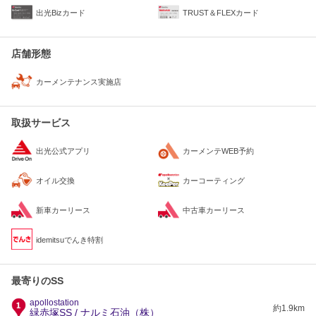
出光Bizカード
TRUST＆FLEXカード
店舗形態
カーメンテナンス実施店
取扱サービス
出光公式アプリ
カーメンテWEB予約
オイル交換
カーコーティング
新車カーリース
中古車カーリース
idemitsuでんき特割
最寄りのSS
apollostation
約1.9km
緑赤塚SS / ナルミ石油（株）