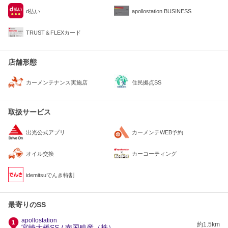
d払い
apollostation BUSINESS
TRUST＆FLEXカード
店舗形態
住民拠点SS
カーメンテナンス実施店
取扱サービス
出光公式アプリ
カーメンテWEB予約
オイル交換
カーコーティング
idemitsuでんき特割
最寄りのSS
apollostation
約1.5km
宮崎大橋SS / 南国殖産（株）