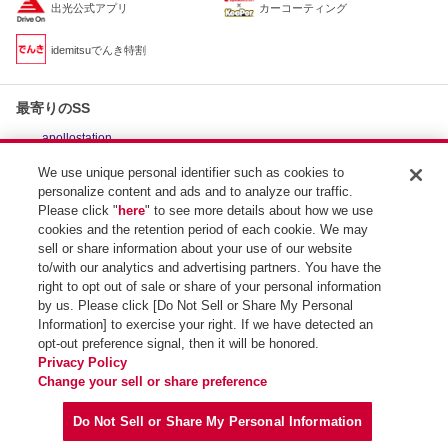
出光公式アプリ
カーコーティング
idemitsuでんき特割
最寄りのSS
apollostation
セルフ西川田SS / 出光リテール販売（株）北関東カン
約2.1km
パニー
We use unique personal identifier such as cookies to
personalize content and ads and to analyze our traffic.
apollostation
約2.1km
セルフイン西川田SS / （株）カキヌマ
Please click "
here
" to see more details about how we use
cookies and the retention period of each cookie. We may
apollostation
宇都宮鶴田SS / 出光リテール販売（株）北関東カンパ
約2.6km
sell or share information about your use of our website
ニー
to/with our analytics and advertising partners. You have the
right to opt out of sale or share of your personal information
by us. Please click [Do Not Sell or Share My Personal
Information] to exercise your right. If we have detected an
opt-out preference signal, then it will be honored.
SS検索トップ
Privacy Policy
Change your sell or share preference
Do Not Sell or Share My Personal Information
Copyright (C) Idemitsu Kosan Co.,Ltd. All Rights Reserved.