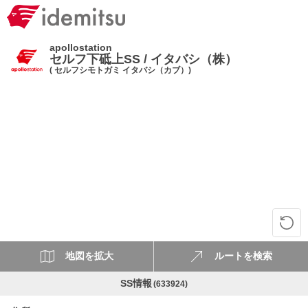
apollostation
セルフ下砥上SS / イタバシ（株）
( セルフシモトガミ イタバシ（カブ）)
地図を拡大
ルートを検索
SS情報
(633924)