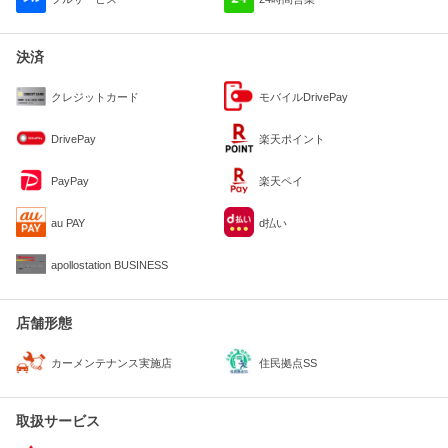
決済
クレジットカード
モバイルDrivePay
DrivePay
楽天ポイント
PayPay
楽天ペイ
au PAY
d払い
apollostation BUSINESS
店舗形態
住民拠点SS
カーメンテナンス実施店
取扱サービス