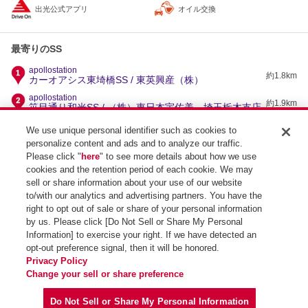
出光公式アプリ
オイル交換
最寄りのSS
apollostation
約1.8km
カーオアシス東埼橋SS / 東英興産（株）
apollostation
約1.9km
笹目通り和光SS / （株）東日本宇佐美 埼玉栃木支店
apollostation
We use unique personal identifier such as cookies to
約1.9km
外環和光北インターSS / エネクスフリート（株）
personalize content and ads and to analyze our traffic.
apollostation
Please click "
here
" to see more details about how we use
約2.5km
セルフ高島平SS / 平岩石油販売（株）
cookies and the retention period of each cookie. We may
apollostation
sell or share information about your use of our website
約2.7km
セルフ徳丸SS / イタバシ（株）
to/with our analytics and advertising partners. You have the
right to opt out of sale or share of your personal information
by us. Please click [Do Not Sell or Share My Personal
Information] to exercise your right. If we have detected an
opt-out preference signal, then it will be honored.
SS検索トップ
Privacy Policy
Change your sell or share preference
Do Not Sell or Share My Personal Information